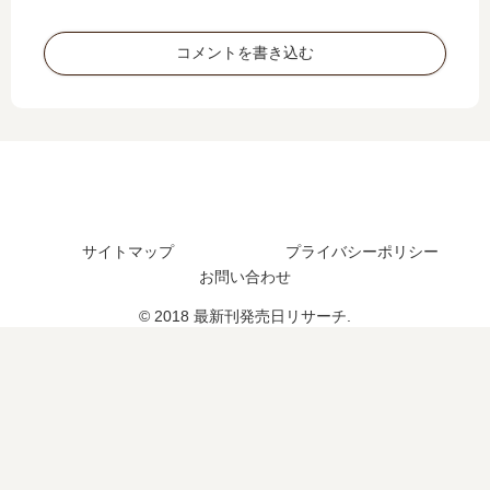
結
刊
発
発
し
5
売
売
コメントを書き込む
た
巻
日
日
？
の
は
は
発
い
い
売
つ
つ
日
？
？
は
完
い
結
つ
し
？
サイトマップ
プライバシーポリシー
た
お問い合わせ
？
© 2018 最新刊発売日リサーチ.