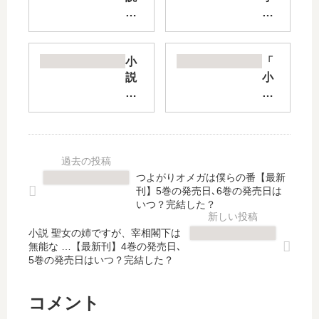
機
説
龍
八
警
咫
察
烏
小
「
【
シ
説
小
最
リ
針
説
新
ー
と
捨
刊
ズ
剣
て
】
第
シ
ら
8
二
リ
れ
巻
部
ー
た
つよがりオメガは僕らの番【最新
の
」
ズ
皇
刊】5巻の発売日､6巻の発売日は
発
は
【
妃
いつ？完結した？
売
完
最
」
日
結
小説 聖女の姉ですが、宰相閣下は
新
最
無能な …【最新刊】4巻の発売日､
は
し
刊
新
5巻の発売日はいつ？完結した？
い
た
】
刊
つ
？
4
2
？
最
巻
巻
コメント
完
新
の
の