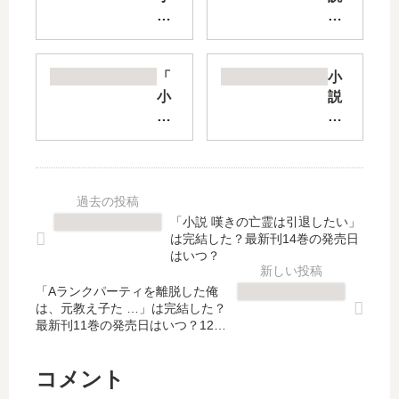
説
暴
賢
食
で
の
し
ベ
「
小
」
ル
小
説
は
セ
説
あ
完
ル
モ
の
結
ク
ブ
乙
し
【
せ
女
た
最
か
ゲ
？
新
」
ー
「小説 嘆きの亡霊は引退したい」
最
刊
は
は
は完結した？最新刊14巻の発売日
新
】
完
俺
はいつ？
刊
9
結
た
23
巻
「Aランクパーティを離脱した俺
し
ち
は、元教え子た …」は完結した？
巻
の
た
に
最新刊11巻の発売日はいつ？12巻
の
発
？
厳
の予定は？
発
売
最
し
売
日
新
い
コメント
日
は
刊
世