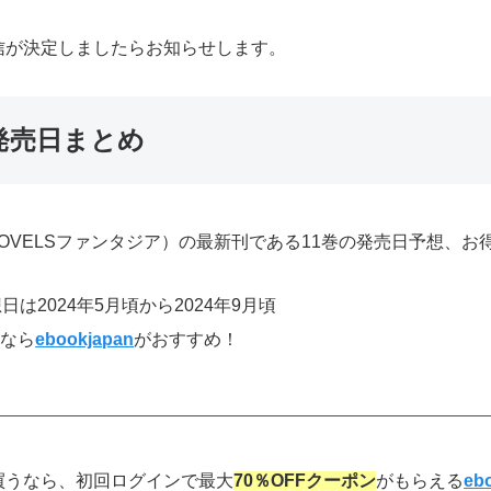
信が決定しましたらお知らせします。
発売日まとめ
OVELSファンタジア）の最新刊である11巻の発売日予想、
は2024年5月頃から2024年9月頃
るなら
ebookjapan
がおすすめ！
買うなら、初回ログインで最大
70％OFFクーポン
がもらえる
e