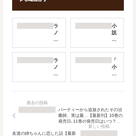
ラ
小
ノ
説
ベ
僕
ス
ら
ー
は
パ
『
ラ
「
ー
読
ノ
小
カ
み
ベ
説
ブ
』
飛
ロ
【
を
び
シ
最
間
降
デ
新
違
り
レ
刊
え
よ
」
パーティーから追放されたその治
】
る
う
は
癒師、実は最…【最新刊】10巻の
9
【
と
完
発売日､11巻の発売日はいつ？完
巻
最
し
結した？
結
の
新
友達の姉ちゃんに恋した話【最新
て
し