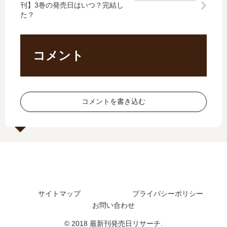
刊】3巻の発売日はいつ？完結し
発
刊
い
た
た？
売
】
る
？
日
3
女
最
予
巻
…
新
想
の
【
刊
コメント
ま
発
最
11
と
売
新
巻
め
日
刊
の
は
】
発
コメントを書き込む
い
5
売
つ
巻
日
？
の
は
完
発
い
結
売
つ
し
日
？
た
予
12
？
想
巻
サイトマップ
プライバシーポリシー
、
の
お問い合わせ
続
予
編
定
© 2018 最新刊発売日リサーチ.