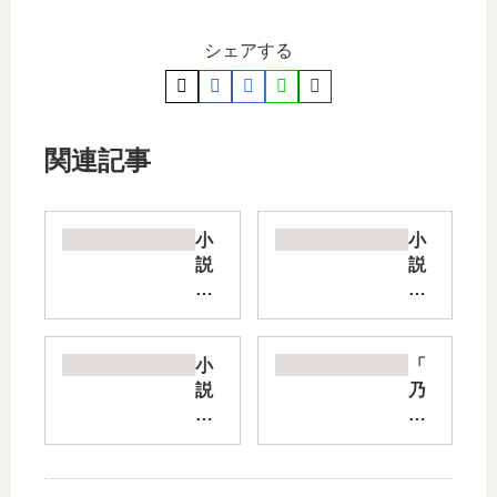
シェアする
関連記事
小
小
説
説
ま
ツ
ん
バ
ま
キ
こ
文
小
「
と
具
説
乃
シ
店
泣
南
リ
シ
く
ア
ー
リ
な
サ
ズ
ー
研
『