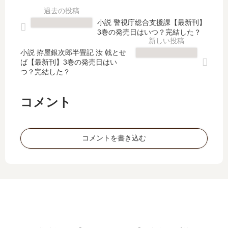
【
ズ
修
家
最
【
医
裁
小説 警視庁総合支援課【最新刊】
新
最
【
調
3巻の発売日はいつ？完結した？
刊
新
最
査
】
刊
新
官
小説 拵屋銀次郎半畳記 汝 戟とせ
10
】
ば【最新刊】3巻の発売日はい
刊
・
つ？完結した？
巻
4
】
庵
の
巻
7
原
発
の
巻
か
コメント
売
発
の
の
日､
売
発
ん
11
日
売
』
コメントを書き込む
巻
は
日
シ
の
い
は
リ
発
つ
い
ー
売
？
つ
ズ
日
完
？
」
は
結
完
は
い
し
結
完
つ
た
し
結