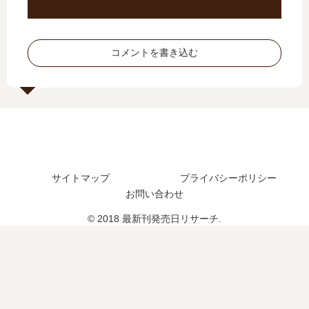
】
の
の
を
8
発
…
…
巻
売
【
【
コメントを書き込む
の
日
最
最
発
は
新
新
売
い
刊
刊
日､
つ
】
】
9
？
4
7
巻
巻
巻
の
の
の
発
発
発
サイトマップ
プライバシーポリシー
売
売
売
日
お問い合わせ
日､
日
は
5
は
© 2018 最新刊発売日リサーチ.
い
巻
い
つ
の
つ
？
発
？
完
売
完
結
日
結
し
は
し