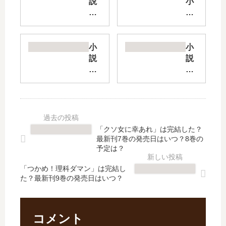
説
小
ち
説
っ
ア
た
ラ
い
フ
小
小
俺
ォ
説
説
の
ー
王
逆
巻
通
妃
行
き
販
に
し
込
」
な
た
ま
は
る
悪
れ
完
予
役
「クソ女に幸あれ」は完結した？
異
結
定
令
最新刊7巻の発売日はいつ？8巻の
世
し
で
嬢
予定は？
界
た
し
は
生
？
「つかめ！理科ダマン」は完結し
た
、
た？最新刊9巻の発売日はいつ？
活
最
が
な
【
新
、
ぜ
最
刊
偽
か
新
4
聖
魔
コメント
刊
巻
女
力