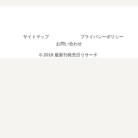
言
は
？
日
と
い
完
は
漫
つ
結
い
画
？
し
つ
版
20
た
？
サイトマップ
プライバシーポリシー
「
巻
？
完
第
の
お問い合わせ
結
一
予
し
© 2018 最新刊発売日リサーチ.
部
定
た
完
は
？
」
？
の
真
相