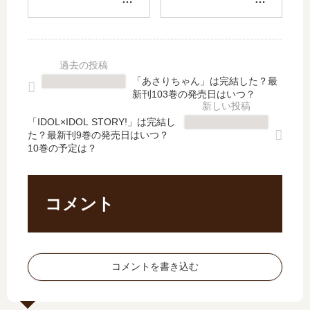
】
び
人
の
原
り
公
実
作
農
じ
力
小
家
ゃ
者
説
」
な
に
「あさりちゃん」は完結した？最
は
は
い!
な
新刊103巻の発売日はいつ？
打
完
【
り
ち
結
最
た
「IDOL×IDOL STORY!」は完結し
切
し
た？最新刊9巻の発売日はいつ？
新
く
10巻の予定は？
り
た
刊
て!
で
？
】
【
完
最
4
最
結
新
巻
新
コメント
？
刊
の
刊
作
19
発
】
者
巻
売
7
の
の
日
巻
コメントを書き込む
終
発
は
の
了
売
い
発
発
日
つ
売