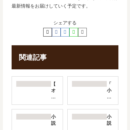
最新情報をお届けしていく予定です。
シェアする
関連記事
【
「
オ
小
ー
説
バ
異
ー
世
ロ
界
小
小
ー
の
説
説
ド
ん
主
陰