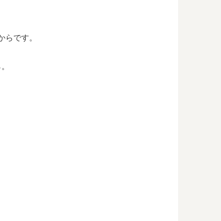
月からです。
ら。