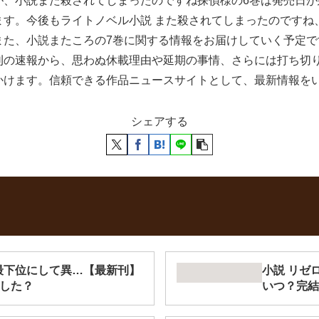
が、小説また殺されてしまったのですね探偵様の6巻は発売日
ます。今後もライトノベル小説 また殺されてしまったのですね
また、小説またころの7巻に関する情報をお届けしていく予定
刊の速報から、思わぬ休載理由や延期の事情、さらには打ち切
かけます。信頼できる作品ニュースサイトとして、最新情報を
シェアする
ト最下位にして異…【最新刊】
小説 リゼ
結した？
いつ？完結