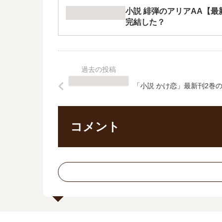
小説 緋弾のアリアAA【最
完結した？
「小説 かけ恋」最新刊2巻
コメント