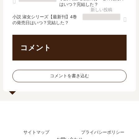
刊
6
ん
女
はいつ？完結した？
】
巻
く
シ
11
の
ら
リ
小説 淑女シリーズ【最新刊】4巻
巻
発
の発売日はいつ？完結した？
』
ー
の
売
シ
ズ
発
日
リ
【
売
は
ー
最
コメント
日
い
ズ
新
は
つ
」
刊
い
？
第
】
つ
完
四
4
コメントを書き込む
？
結
巻
巻
完
し
の
の
結
た
発
発
し
？
売
売
た
日
日
？
は
は
？
い
新
つ
サイトマップ
プライバシーポリシー
刊
？