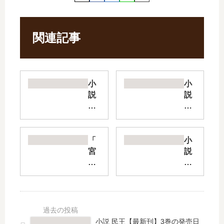
関連記事
小
小
説
説
ガ
理
リ
瀬
レ
シ
オ
リ
「
小
シ
ー
宮
説
リ
ズ
部
ラ
ー
【
み
プ
ズ
最
ゆ
ラ
【
新
き
ス
最
刊
『
の
新
】
ぼ
魔
小説 民王【最新刊】3巻の発売日