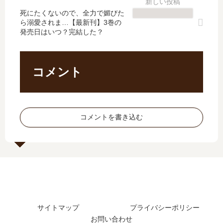
導
し
し
結
師
【
死にたくないので、全力で媚びた
た
し
ら溺愛されま…【最新刊】3巻の
道
最
？
た
発売日はいつ？完結した？
…
新
最
？
【
刊
新
最
最
】
刊
新
新
14
24
刊
コメント
刊
巻
巻
6
】
の
の
巻
7
発
発
の
巻
売
売
発
コメントを書き込む
の
日､
日
売
発
15
は
日
売
巻
い
は
日
の
つ
い
は
発
？
つ
い
売
？
つ
日
？
は
サイトマップ
プライバシーポリシー
完
い
お問い合わせ
結
つ