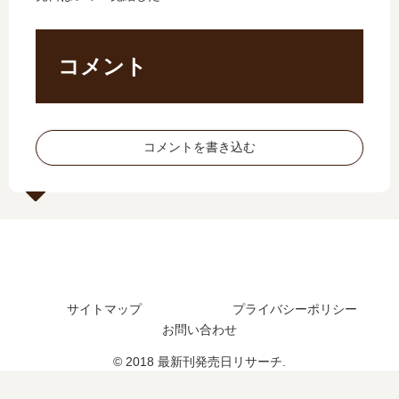
」
売
の
完
は
日､
武
結
完
9
者
し
コメント
結
巻
【
た
し
の
最
？
た
発
新
最
？
売
刊
新
コメントを書き込む
最
日
】
刊
新
は
17
29
刊
い
巻
巻
23
つ
の
の
巻
？
発
発
の
完
売
売
発
結
日
日
売
し
予
は
サイトマップ
プライバシーポリシー
日
た
想
い
は
？
お問い合わせ
、
つ
い
続
？
© 2018 最新刊発売日リサーチ.
つ
編
？
の