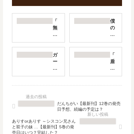
「
僕
無
の
職
妻
転
は
生
感
～
情
ガ
「
異
が
ー
盾
世
な
ル
の
界
い
ズ
勇
行
【
&
者
っ
最
パ
の
た
新
ン
成
ら
刊
ツ
り
だんちがい【最新刊】12巻の発売
本
】
ァ
上
日予想、続編の予定は？
気
8
ー
が
だ
巻
リ
り
ありすorありす ～シスコン兄さん
す
の
と双子の妹 …【最新刊】5巻の発
ボ
」
売日はいつ？完結した？
～
発
ン
は