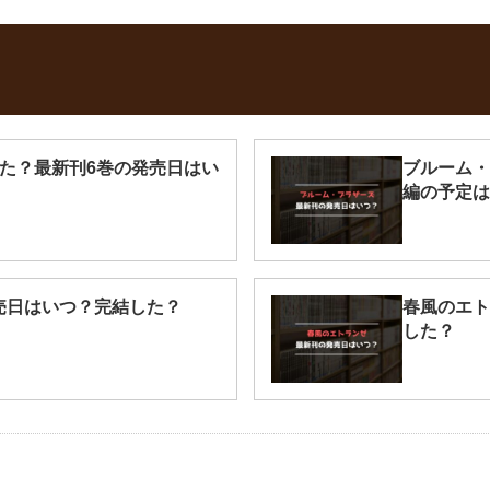
した？最新刊6巻の発売日はい
ブルーム・
編の予定は
売日はいつ？完結した？
春風のエト
した？