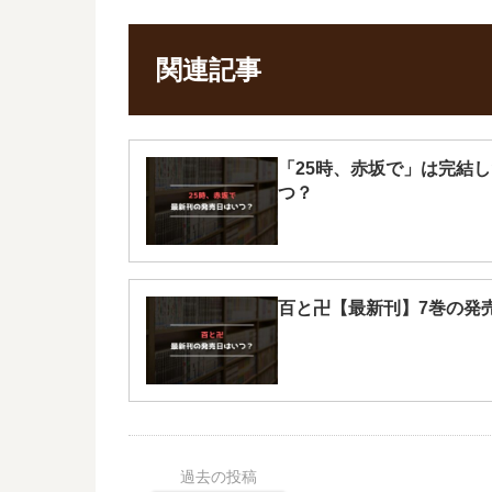
関連記事
「25時、赤坂で」は完結
つ？
百と卍【最新刊】7巻の発