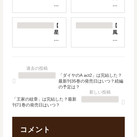
キ
チ
ョ
ル
ー
ド
バ
レ
【
【
ベ
ン
星
風
ル
【
野
夏
【
最
、
】
最
新
目
は
新
刊
を
打
刊
】
つ
ち
】
13
ぶ
切
「ダイヤのA act2」は完結した？
4
巻
っ
り
最新刊35巻の発売日はいつ？続編
巻
の
て
で
の予定は？
の
発
。
完
発
売
「王家の紋章」は完結した？最新
】
結
刊71巻の発売日はいつ？
売
日
は
？
日
予
打
衝
予
想
ち
撃
想
、
切
の
コメント
、
続
り
死