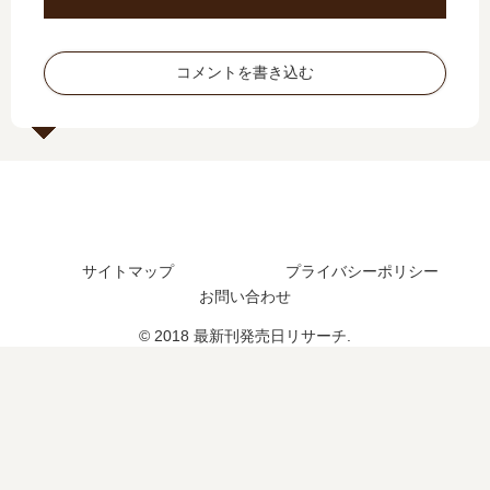
続
編
で
亡
編
の
完
展
の
予
結
開
コメントを書き込む
予
定
？
と
定
は
衝
ア
は
？
撃
ニ
？
的
メ
な
版
最
と
終
の
回
違
サイトマップ
プライバシーポリシー
と
い
お問い合わせ
連
を
載
徹
© 2018 最新刊発売日リサーチ.
終
底
了
調
の
査
真
実