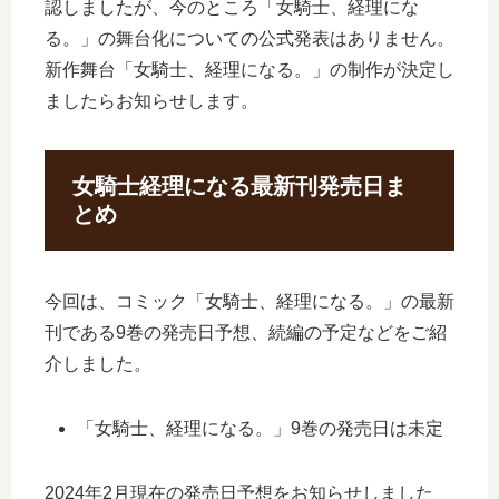
認しましたが、今のところ「女騎士、経理にな
る。」の舞台化についての公式発表はありません。
新作舞台「女騎士、経理になる。」の制作が決定し
ましたらお知らせします。
女騎士経理になる最新刊発売日ま
とめ
今回は、コミック「女騎士、経理になる。」の最新
刊である9巻の発売日予想、続編の予定などをご紹
介しました。
「女騎士、経理になる。」9巻の発売日は未定
2024年2月現在の発売日予想をお知らせしました