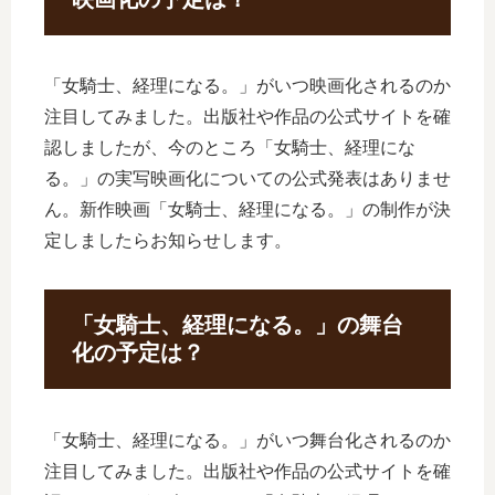
「女騎士、経理になる。」がいつ映画化されるのか
注目してみました。出版社や作品の公式サイトを確
認しましたが、今のところ「女騎士、経理にな
る。」の実写映画化についての公式発表はありませ
ん。新作映画「女騎士、経理になる。」の制作が決
定しましたらお知らせします。
「女騎士、経理になる。」の舞台
化の予定は？
「女騎士、経理になる。」がいつ舞台化されるのか
注目してみました。出版社や作品の公式サイトを確