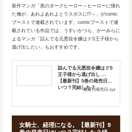
新作マンガ「黒のダークヒーロー～ヒーローに憧れ
た俺が、あれよあれよとラスボスに!?～」がcomic
ブーストで連載されています。comicブーストで連
載されている作品では、うすいかつら、かーみらに
よるマンガ「詰んでる元悪役令嬢はドS王子様から
逃げ出したい」もおすすめです。
詰んでる元悪役令嬢はドS
王子様から逃げ出し …
【最新刊】5巻の発売日は
いつ？完結した？
最新刊発売日.xyz
女騎士、経理になる。【最新刊】9