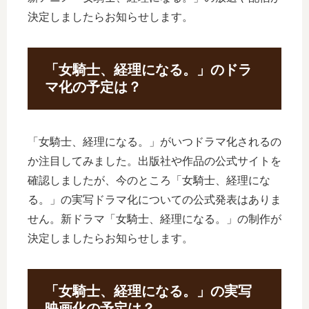
決定しましたらお知らせします。
「女騎士、経理になる。」のドラ
マ化の予定は？
「女騎士、経理になる。」がいつドラマ化されるの
か注目してみました。出版社や作品の公式サイトを
確認しましたが、今のところ「女騎士、経理にな
る。」の実写ドラマ化についての公式発表はありま
せん。新ドラマ「女騎士、経理になる。」の制作が
決定しましたらお知らせします。
「女騎士、経理になる。」の実写
映画化の予定は？