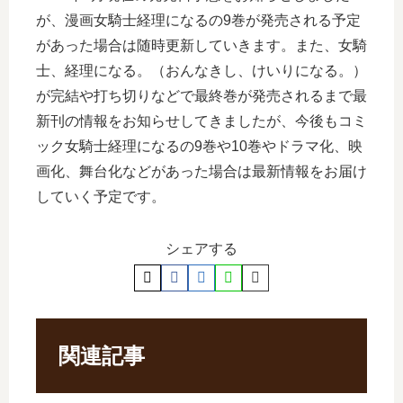
が、漫画女騎士経理になるの9巻が発売される予定
があった場合は随時更新していきます。また、女騎
士、経理になる。（おんなきし、けいりになる。）
が完結や打ち切りなどで最終巻が発売されるまで最
新刊の情報をお知らせしてきましたが、今後もコミ
ック女騎士経理になるの9巻や10巻やドラマ化、映
画化、舞台化などがあった場合は最新情報をお届け
していく予定です。
シェアする
関連記事