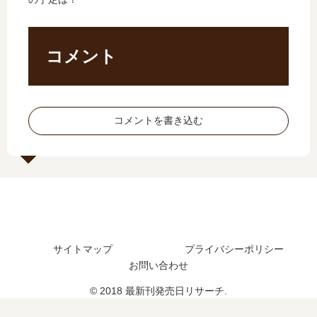
の
発
編
る
発
売
は
た
売
日､
い
め
日
16
つ
に
コメント
は
巻
？
が
い
の
何
ん
つ
発
巻
ば
？
売
ま
っ
コメントを書き込む
完
日
で
…
結
は
発
【
し
い
売
最
た
つ
さ
新
？
？
れ
刊
完
た
】
結
？
15
し
巻
サイトマップ
プライバシーポリシー
た
の
お問い合わせ
？
発
売
© 2018 最新刊発売日リサーチ.
日､
16