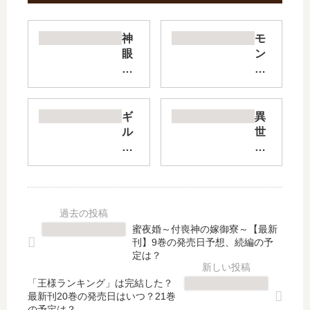
神
モ
眼
ン
の
ス
勇
タ
者
ー
【
の
ギ
異
最
ご
ル
世
新
主
ド
界
刊
人
の
で
】
様
チ
も
14
【
ー
ふ
巻
最
ト
も
の
新
な
ふ
蜜夜婚～付喪神の嫁御寮～【最新
発
刊
受
な
刊】9巻の発売日予想、続編の予
売
】
付
で
定は？
日､
15
嬢
な
15
巻
「王様ランキング」は完結した？
の
で
最新刊20巻の発売日はいつ？21巻
巻
の
続
す
の予定は？