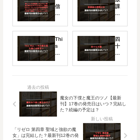
信
課
じ
後
て
の
い
拷
た
問
Thi
四
仲
少
s
十
間
女
Ma
七
達
【
n
大
に
最
～
戦
ダ
新
そ
の
ン
刊
の
続
ジ
】
顔
編
ョ
13
を
は
ン
巻
魔女の下僕と魔王のツノ【最新
見
い
奥
の
刊】17巻の発売日はいつ？完結し
た
つ
地
発
た？続編の予定は？
者
？
で
売
に
何
殺
日
は
巻
「リゼロ 第四章 聖域と強欲の魔
さ
予
死
ま
女」は完結した？最新刊12巻の発
れ
想