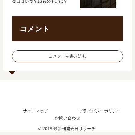
売日はいつ？13巻の予定は？
を
で
か
ま
～
発
…
と
【
売
」
め
最
さ
は
コメント
新
れ
完
刊
た
結
】
？
し
6
た
巻
コメントを書き込む
？
の
最
発
新
売
刊
日
19
予
巻
想
の
、
発
続
売
サイトマップ
プライバシーポリシー
編
日
お問い合わせ
の
は
予
© 2018 最新刊発売日リサーチ.
い
定