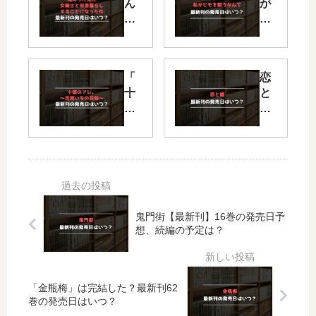
ん
が
ち
ヒ
に
モ
来
を
た
飼
「
恋
女
う
十
と
騎
な
億
嘘
士
ん
の
の
と
て
ア
続
田
【
レ
編
舎
最
。
は
暮
新
～
い
ら
刊
吉
つ
し
】
鬼門街【最新刊】16巻の発売日予
原
？
す
8
想、続編の予定は？
い
何
る
巻
ち
巻
こ
の
の
ま
と
発
花
で
に
売
「金瓶梅」は完結した？最新刊62
魁
発
な
日
巻の発売日はいつ？
～
売
…
は