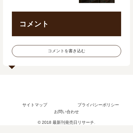
」
さ
【
い
は
れ
最
つ
完
た
新
？
コメント
結
？
刊
完
し
】
結
た
11
し
？
巻
た
最
コメントを書き込む
の
？
新
発
刊
売
9
日
巻
は
の
い
発
つ
売
？
日
完
サイトマップ
プライバシーポリシー
は
結
お問い合わせ
い
し
つ
© 2018 最新刊発売日リサーチ.
た
？
？