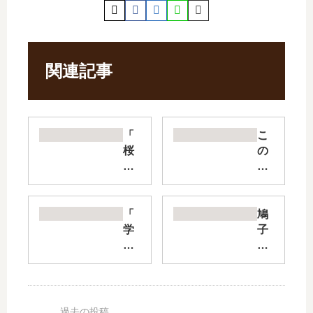
関連記事
「
こ
桜
の
蘭
凶
高
愛
校
は
ホ
天
「
鳩
ス
災
学
子
ト
で
園
さ
部
す
ベ
ん
」
【
ビ
は
は
最
ー
時
完
新
シ
々