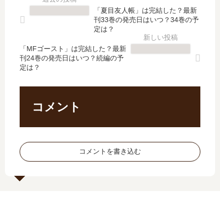
結
刊
ッ
魔
「夏目友人帳」は完結した？最新
し
】
タ
法
刊33巻の発売日はいつ？34巻の予
た
6
ー
少
定は？
？
巻
ズ
女
最
の
「MFゴースト」は完結した？最新
」
【
刊24巻の発売日はいつ？続編の予
新
発
は
最
定は？
刊
売
完
新
19
日
結
刊
巻
は
し
】
の
い
た
5
コメント
発
つ
？
巻
売
？
最
の
日
完
新
発
は
結
刊
売
コメントを書き込む
い
し
27
日
つ
た
巻
予
？
？
の
想
続
続
発
、
編
編
売
続
の
の
日
編