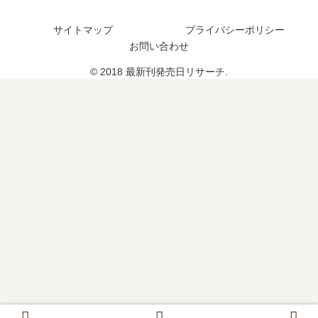
予
予
は
の
定
定
い
予
サイトマップ
プライバシーポリシー
は
は
つ
定
お問い合わせ
？
？
？
は
28
？
© 2018 最新刊発売日リサーチ.
巻
の
予
定
は
？