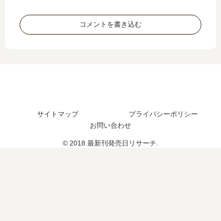
？
続
刊
刊
何
編
】
】
コメントを書き込む
巻
の
22
17
ま
予
巻
巻
で
定
の
の
発
は
発
発
売
？
売
売
さ
日
日
れ
予
は
た
想
い
？
、
つ
サイトマップ
プライバシーポリシー
続
？
お問い合わせ
編
完
© 2018 最新刊発売日リサーチ.
の
結
予
し
定
た
は
？
？