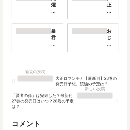
燿
正
の
ロ
シ
マ
ー
ン
ク
チ
暴
お
は
カ
君
じ
愛
【
ヴ
さ
を
最
ァ
ま
囁
新
ー
侯
く
刊
デ
爵
【
】
ル
は
最
23
の
恋
大正ロマンチカ【最新刊】23巻の
新
巻
花
す
発売日予想、続編の予定は？
刊
の
嫁
る
】
発
初
お
「賢者の孫」は完結した？最新刊
続
売
27巻の発売日はいつ？28巻の予定
夜
年
は？
編
日
編
頃
は
予
【
【
い
想
最
最
コメント
つ
、
新
新