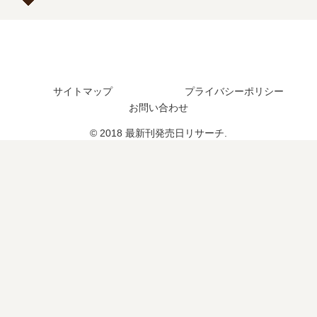
つ
日
売
予
？
予
日
定
完
想
は
は
結
ま
い
？
し
と
つ
た
め
サイトマップ
プライバシーポリシー
？
？
15
お問い合わせ
巻
© 2018 最新刊発売日リサーチ.
の
予
定
は
？