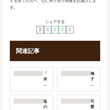
する全ての方へ、心に寄り添う情報をお届けしま
す。
シェアする
関連記事
「
鳩
末
子
永
さ
く
ん
よ
は
ろ
時
塩
可
し
々
の
愛