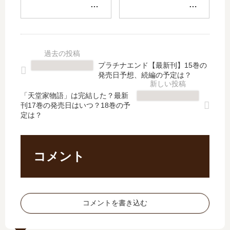
く
魔
街
い
お
法
【
た
願
少
最
ぬ
い
女
新
き
し
【
刊
も
ま
最
】
楽
プラチナエンド【最新刊】15巻の
す
新
6
じ
発売日予想、続編の予定は？
」
刊
巻
ゃ
は
】
の
な
「天堂家物語」は完結した？最新
完
5
刊17巻の発売日はいつ？18巻の予
発
い
定は？
結
巻
売
【
し
の
日､
最
た
発
7
新
？
売
巻
刊
コメント
最
日
の
】
新
予
発
6
刊
想
売
巻
14
、
日
の
コメントを書き込む
巻
続
は
発
の
編
い
売
発
の