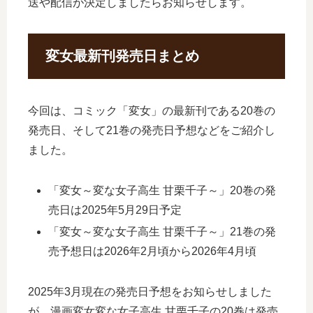
送や配信が決定しましたらお知らせします。
変女最新刊発売日まとめ
今回は、コミック「変女」の最新刊である20巻の
発売日、そして21巻の発売日予想などをご紹介し
ました。
「変女～変な女子高生 甘栗千子～」20巻の発
売日は2025年5月29日予定
「変女～変な女子高生 甘栗千子～」21巻の発
売予想日は2026年2月頃から2026年4月頃
2025年3月現在の発売日予想をお知らせしました
が、漫画変女変な女子高生 甘栗千子の20巻は発売