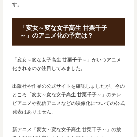
す。
「変女～変な女子高生 甘栗千子
～」のアニメ化の予定は？
「変女～変な女子高生 甘栗千子～」がいつアニメ
化されるのか注目してみました。
出版社や作品の公式サイトを確認しましたが、今の
ところ「変女～変な女子高生 甘栗千子～」のテレ
ビアニメや配信アニメなどの映像化についての公式
発表はありません。
新アニメ「変女～変な女子高生 甘栗千子～」の放