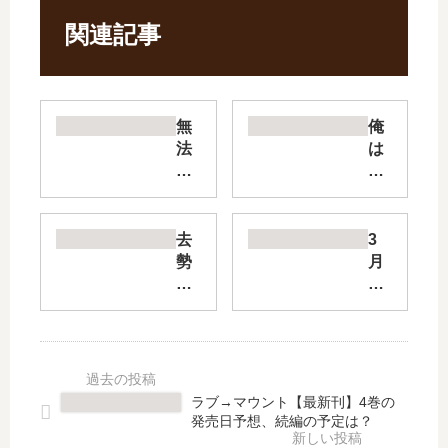
関連記事
無
俺
法
は
島
ロ
【
リ
最
コ
新
ン
去
3
刊
じ
勢
月
】
ゃ
転
の
7
な
生
ラ
巻
い!
の
イ
の
【
続
オ
発
最
編
ン
売
新
は
昭
ラブ→マウント【最新刊】4巻の
日
刊
い
和
発売日予想、続編の予定は？
は
】
つ
異