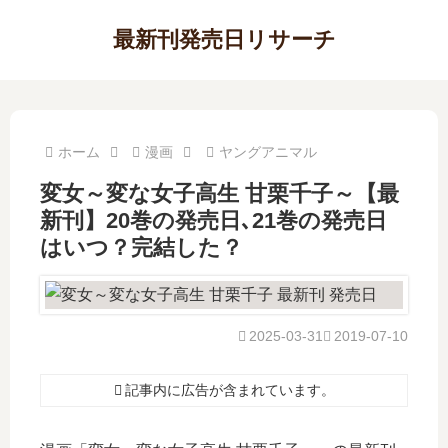
最新刊発売日リサーチ
ホーム
漫画
ヤングアニマル
変女～変な女子高生 甘栗千子～【最
新刊】20巻の発売日､21巻の発売日
はいつ？完結した？
2025-03-31
2019-07-10
記事内に広告が含まれています。