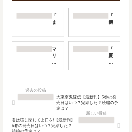
「
「
ま
機
い
械
り
じ
ま
か
し
け
マ
「
た
の
リ
夏
と
マ
ッ
目
言
リ
ジ
友
わ
ー
パ
人
せ
+
ー
帳
た
」
プ
」
い
最
ル
は
大東京鬼嫁伝【最新刊】5巻の発
」
新
【
完
売日はいつ？完結した？続編の予
は
刊
最
結
定は？
完
2
新
し
結
巻
君は喧し閉じてよ口を!【最新刊】
刊
た
5巻の発売日はいつ？完結した？
し
の
】
？
続編の予定は？