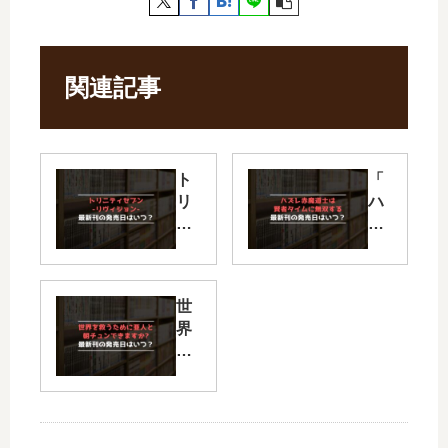
関連記事
ト
「
リ
ハ
ニ
ズ
テ
レ
ィ
赤
セ
魔
世
ブ
道
界
ン‐
士
を
リ
は
救
ヴ
賢
う
ィ
者
た
ジ
タ
め
ョ
イ