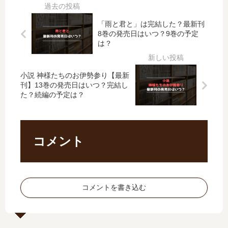
に
ン‐
ム
亜
【
に
「雨と君と」は完結した？最新刊
人
最
無
8巻の発売日はいつ？9巻の予定
と
新
双
は？
朝
刊
す
チ
】
る
ュ
小説 神様たちのお伊勢参り【最新
4
」
ン
刊】13巻の発売日はいつ？完結し
巻
は
た？続編の予定は？
で
の
完
き
発
結
ま
売
し
す
日
た
コメント
か
は
？
?
い
最
【
つ
新
最
？
刊
新
コメントを書き込む
完
6
刊
結
巻
】
し
の
8
た
発