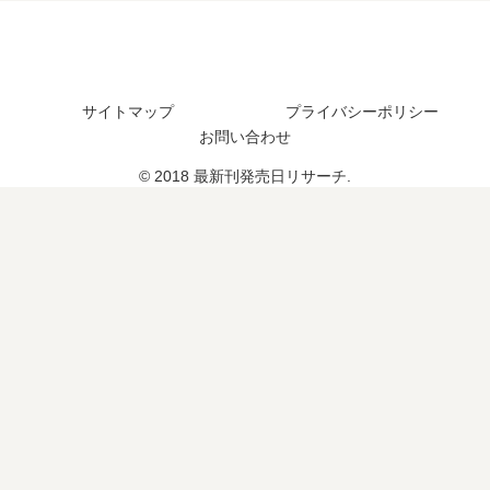
巻
？
売
の
続
日
発
編
は
売
の
い
日､
予
つ
サイトマップ
プライバシーポリシー
9
定
？
お問い合わせ
巻
は
の
© 2018 最新刊発売日リサーチ.
？
発
売
日
は
い
つ
？
完
結
し
た
？