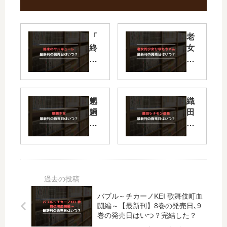
「
老
終
女
末
的
の
少
ワ
女
ル
ひ
魍
織
キ
な
魎
田
ュ
た
少
シ
ー
ち
女
ナ
レ
ゃ
【
モ
」
ん
最
ン
は
【
新
信
完
最
刊
長
結
新
】
【
し
刊
バブル～チカーノKEI 歌舞伎町血
8
最
た
】
闘編～【最新刊】8巻の発売日､9
巻
新
？
11
巻の発売日はいつ？完結した？
の
刊
最
巻