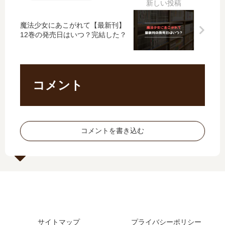
発
】
新
の
売
11
刊
発
魔法少女にあこがれて【最新刊】
日
巻
27
売
12巻の発売日はいつ？完結した？
予
の
巻
日､
想
発
の
12
、
売
発
巻
続
日
売
の
コメント
編
予
日
発
の
想
は
売
予
、
い
日
定
続
つ
予
は
編
コメントを書き込む
？
想
？
の
28
、
予
巻
続
定
の
編
は
予
の
？
定
予
は
定
？
は
？
サイトマップ
プライバシーポリシー