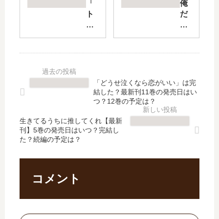
最
幸
「
俺
強
せ
ト
だ
賢
な
リ
け
者
結
マ
レ
～
婚
ニ
ベ
世
」
ア
ル
界
は
」
が
最
完
は
上
「どうせ泣くなら恋がいい」は完
強
結
完
が
結した？最新刊11巻の発売日はい
の
し
結
る
つ？12巻の予定は？
賢
た
し
世
者
？
生きてるうちに推してくれ【最新
た
界
刊】5巻の発売日はいつ？完結し
が
最
？
で
た？続編の予定は？
更
新
最
悪
に
刊
新
徳
強
6
刊
領
…
巻
7
主
コメント
」
の
巻
に
は
発
の
な
完
売
発
っ
結
日
売
て