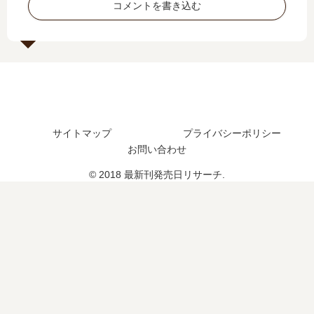
コメントを書き込む
し
は
日
…
た
い
は
【
？
つ
い
最
最
？
つ
新
新
？
刊
刊
】
33
3
巻
巻
サイトマップ
プライバシーポリシー
の
の
お問い合わせ
発
発
売
売
© 2018 最新刊発売日リサーチ.
日
日
は
は
い
い
つ
つ
？
？
34
完
巻
結
の
し
予
た