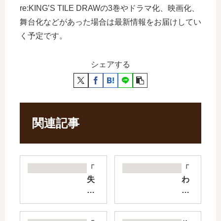
re:KING’S TILE DRAWの3巻やドラマ化、映画化、
舞台化などがあった場合は最新情報をお届けしてい
く予定です。
シェアする
関連記事
「
「
失
わ
格
た
紋
し
の
の