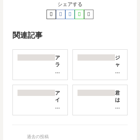
シェアする
関連記事
ア
ジ
ラ
ャ
タ
イ
カ
ア
ン
ン
ガ
ト
ア
君
タ
お
イ
は
リ
嬢
ド
冥
～
様
ル
土
革
【
マ
様
神
最
ス
。
語
新
タ
【