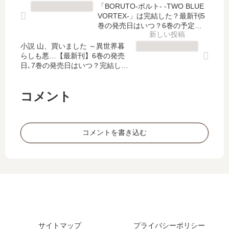
～
刊
ー
最
「BORUTO-ボルト- -TWO BLUE
リ
】
シ
新
VORTEX-」は完結した？最新刊5
マ
10
ャ
刊
巻の発売日はいつ？6巻の予定
ス
巻
イ
は？
】
タ
の
小説 山、買いました ～異世界暮
ニ
10
らしも悪…【最新刊】6巻の発売
ー
発
ー
巻
日､7巻の発売日はいつ？完結し
版
売
カ
の
た？
【
日､
ラ
発
最
11
ー
売
コメント
新
巻
ズ
日､
刊
の
事
11
】
発
務
巻
コメントを書き込む
19
売
的
の
巻
日
…
発
の
は
【
売
発
い
最
日
売
つ
新
は
日
？
刊
い
は
完
】
つ
い
結
3
？
つ
し
サイトマップ
プライバシーポリシー
巻
完