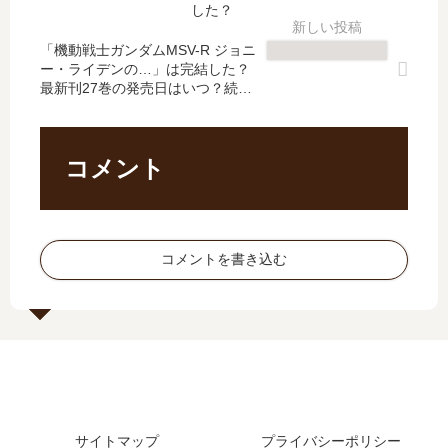
新
】
最
続
した？
刊
11
新
編
】
巻
「機動戦士ガンダムMSV-R ジョニ
刊
は
ー・ライデンの…」は完結した？
36
の
】
い
最新刊27巻の発売日はいつ？続編
巻
発
4
つ
の予定は？
の
売
巻
？
発
日
の
何
売
は
発
巻
コメント
日､
い
売
ま
37
つ
日､
で
巻
？
5
発
の
完
巻
売
コメントを書き込む
発
結
の
さ
売
し
発
れ
日
た
売
た
は
？
日
？
い
続
予
つ
編
想
？
の
ま
完
予
と
サイトマップ
プライバシーポリシー
結
定
め