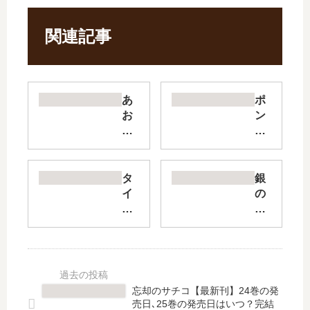
関連記事
あ
ポ
お
ン
ざ
コ
く
ツ
ら
ち
防
ゃ
タ
銀
衛
ん
イ
の
大
検
フ
匙
学
証
ウ
Sil
校
中
リ
ver
物
【
リ
Sp
語
最
ー
oo
【
新
フ
n
忘却のサチコ【最新刊】24巻の発
最
刊
【
の
売日､25巻の発売日はいつ？完結