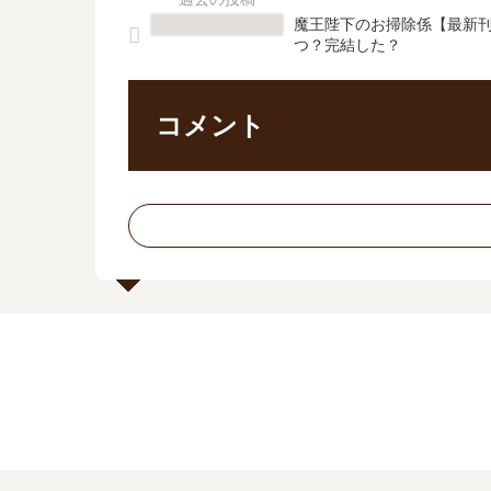
魔王陛下のお掃除係【最新刊
つ？完結した？
コメント