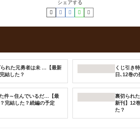
シェアする
げられた元勇者は未 …【最新
くじ引き特
？完結した？
日､12巻
た件～住んでいるだ…【最
裏切られた
つ？完結した？続編の予定
新刊】12
た？