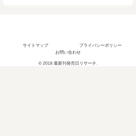
発
？
結
の
売
し
発
日
た
売
は
？
日
い
最
は
つ
新
い
？
刊
つ
サイトマップ
プライバシーポリシー
11
？
お問い合わせ
巻
17
© 2018 最新刊発売日リサーチ.
の
巻
発
の
売
予
日
定
は
は
い
？
つ
？