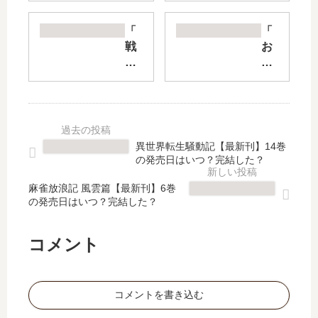
魔
娘
術
」
「
「
の
は
戦
お
禁
完
隊
じ
書
結
レ
さ
目
し
ッ
ま
録
た
ド
と
」
？
異
猫
は
最
世
」
異世界転生騒動記【最新刊】14巻
完
新
界
は
の発売日はいつ？完結した？
結
刊
で
完
し
3
冒
結
麻雀放浪記 風雲篇【最新刊】6巻
た
巻
の発売日はいつ？完結した？
険
し
？
の
者
た
最
発
に
？
コメント
新
売
な
最
刊
日
る
新
33
は
」
刊
巻
い
コメントを書き込む
は
16
の
つ
完
巻