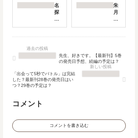
AL
【
名
朱
【
最
探
月
最
新
偵
事
新
刊
コ
変
刊
】
ナ
【
】
18
ン
最
9
巻
ゼ
新
巻
の
ロ
刊
先生、好きです。【最新刊】5巻
の
発
の
】
の発売日予想、続編の予定は？
発
売
日
6
売
日
常
巻
「出会って5秒でバトル」は完結
日
予
した？最新刊28巻の発売日はい
【
の
つ？29巻の予定は？
は
想
最
発
い
、
新
売
つ
続
刊
日
コメント
？
編
】
は
完
の
7
い
結
予
巻
つ
コメントを書き込む
し
定
の
？
た
は
発
完