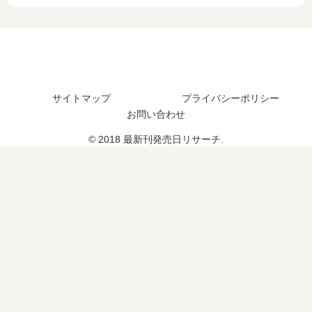
？
？
売
結
続
日
し
編
は
た
の
い
？
予
つ
続
定
？
編
は
完
の
サイトマップ
プライバシーポリシー
？
結
予
お問い合わせ
し
定
© 2018 最新刊発売日リサーチ.
た
は
？
？