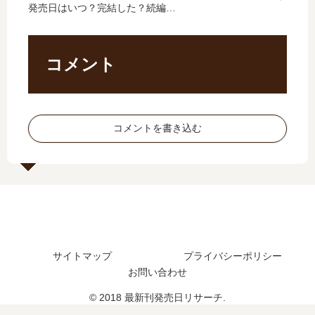
発売日はいつ？完結した？続編の
の
5
【
結
予定は？
発
巻
最
し
売
の
新
た
日
発
刊
？
コメント
は
売
】
最
い
日
8
新
つ
は
巻
刊
？
い
の
13
コメントを書き込む
18
つ
発
巻
巻
？
売
の
の
6
日､
発
予
巻
9
売
定
の
巻
日
は
予
の
は
？
定
発
い
は
売
つ
サイトマップ
プライバシーポリシー
？
日
？
お問い合わせ
は
14
い
巻
© 2018 最新刊発売日リサーチ.
つ
の