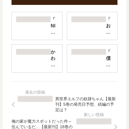
「
「
NI
お
NE
か
PE
え
AK
り
S
、
か
「
」
パ
わ
僕
は
パ
い
の
完
」
い
心
結
は
後
の
し
完
輩
ヤ
た
結
に
バ
？
し
言
イ
異世界エルフの奴隷ちゃん【最新
最
た
わ
や
刊】5巻の発売日予想、続編の予
新
？
さ
つ
定は？
刊
最
れ
」
17
新
俺の家が魔力スポットだった件～
た
は
住んでいるだ…【最新刊】18巻の
巻
刊
い
完