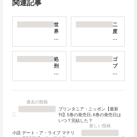
関連記事
世
二
界
度
で
転
た
生
だ
し
一
た
処
ゴ
人
少
刑
ブ
の
年
さ
リ
魔
は
れ
ン
物
S
た
ス
使
ラ
賢
レ
い
ン
者
イ
～
ク
は
ヤ
プリンタニア・ニッポン【最新
転
冒
リ
ー
刊】5巻の発売日､6巻の発売日は
職
険
ッ
外
いつ？完結した？
し
者
チ
伝
た
と
小説 デート・ア・ライブ マテリ
に
2