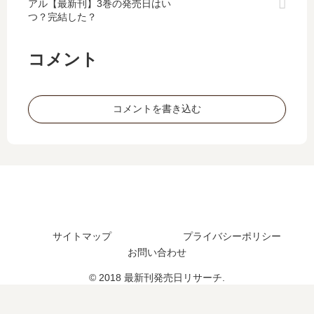
アル【最新刊】3巻の発売日はい
ら
し
転
鍔
つ？完結した？
魔
て
生
鳴
王
平
し
の
に
穏
て
太
コメント
…
…
侵
刀
【
【
略
《
最
最
戦
ダ
コメントを書き込む
新
新
争
イ
刊
刊
を
・
】
】
…
…
12
9
【
【
巻
巻
最
最
の
の
新
新
発
発
刊
刊
売
売
】
】
日
日､
サイトマップ
プライバシーポリシー
13
8
は
10
お問い合わせ
巻
巻
い
巻
の
の
© 2018 最新刊発売日リサーチ.
つ
の
発
発
？
発
売
売
完
売