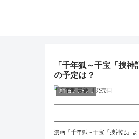
「千年狐～干宝「捜神
の予定は？
月刊コミックフラッパー
漫画「千年狐～干宝「捜神記」よ