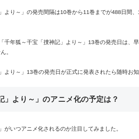
より～」の発売間隔は10巻から11巻までが488日間、1
千年狐～干宝「捜神記」より～」13巻の発売日は、早け
せん。
」より～」13巻の発売日が正式に発表されたら随時お
記」より～」のアニメ化の予定は？
」がいつアニメ化されるのか注目してみました。