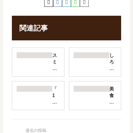
関連記事
ス
し
ミ
ろ
カ
く
ス
ま
ミ
カ
レ
フ
「
美
【
ェ
1
食
最
to
日
探
新
da
2
偵
刊
y’s
回
明
】
sp
」
智
12
eci
は
五