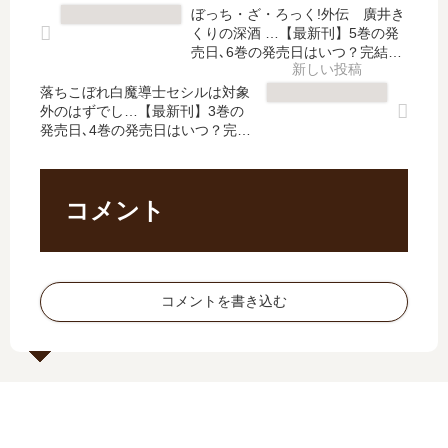
巻
al
完
郎
ぼっち・ざ・ろっく!外伝 廣井き
の
【
結
【
くりの深酒 …【最新刊】5巻の発
発
最
し
最
売日､6巻の発売日はいつ？完結し
売
新
た
た？
新
日
刊
落ちこぼれ白魔導士セシルは対象
？
刊
外のはずでし…【最新刊】3巻の
予
】
最
】
発売日､4巻の発売日はいつ？完結
想
5
新
11
した？
、
巻
刊
巻
続
の
6
の
編
発
巻
発
コメント
の
売
の
売
予
日
発
日
定
は
売
は
は
い
日
い
コメントを書き込む
？
つ
は
つ
？
い
？
完
つ
完
結
？
結
し
7
し
た
巻
た
？
の
？