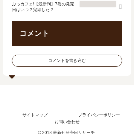
た
【
結
刊
ぶっカフェ!【最新刊】7巻の発売
？
最
日はいつ？完結した？
し
】
最
新
た
5
新
刊
？
巻
刊
】
最
の
コメント
14
9
新
発
巻
巻
刊
売
の
の
6
日
発
発
巻
予
コメントを書き込む
売
売
の
想
日
日
発
ま
は
予
売
と
い
想
日
め
つ
、
は
？
続
い
続
編
つ
編
の
？
の
予
サイトマップ
プライバシーポリシー
7
予
定
巻
お問い合わせ
定
は
の
© 2018 最新刊発売日リサーチ.