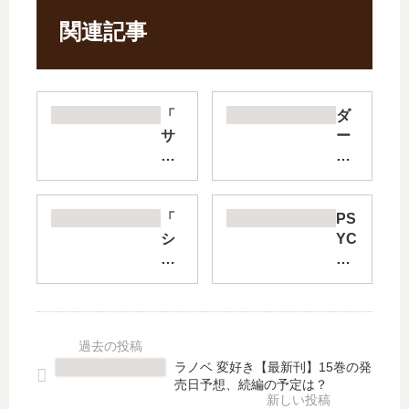
関連記事
「
ダ
サ
ー
マ
リ
ー
ン
タ
・
イ
イ
「
PS
ム
ン
シ
YC
レ
・
バ
HO
ン
ザ
つ
-
ダ
・
き
PA
」
フ
物
SS
は
ラ
件
3
完
ン
」
【
ラノベ 変好き【最新刊】15巻の発
結
キ
は
最
売日予想、続編の予定は？
し
ス
完
新