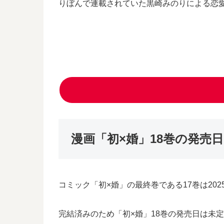
りぼんで連載されていた黒崎みのりによる恋
漫画「初×婚」18巻の発売
コミック「初×婚」の最終巻である17巻は20
完結済みのため「初×婚」18巻の発売日は未