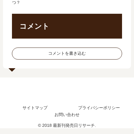
つ？
巻
？
刊
新
の
何
6
刊
発
巻
巻
】
売
ま
の
10
コメント
日
で
発
巻
は
発
売
の
い
売
日
発
つ
さ
は
売
コメントを書き込む
？
れ
い
日､
完
た
つ
11
結
？
？
巻
し
7
の
た
巻
発
？
の
売
続
予
日
編
定
は
サイトマップ
プライバシーポリシー
の
は
い
お問い合わせ
予
？
つ
定
？
© 2018 最新刊発売日リサーチ.
は
完