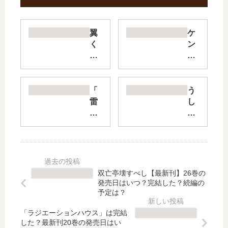
翼
ケ
く
ン
ん
ガ
は
ン
あ
ア
か
シ
「
う
ぬ
ュ
雷
し
け
ラ
雷
ろ
た
【
雷
の
い
最
」
正
の
新
は
面
に
刊
完
カ
【
】
結
ム
双亡亭壊すべし【最新刊】26巻の
最
続
し
イ
発売日はいつ？完結した？続編の
新
編
た
さ
予定は？
刊
は
？
ん
】
い
「ラジエーションハウス」は完結
最
【
した？最新刊20巻の発売日はい
15
つ
新
最