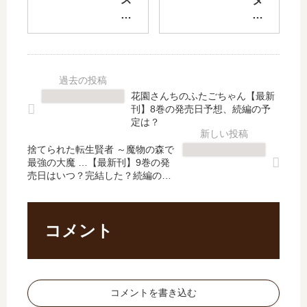
小
間
テ
メ
手
達
ィ
ス
指
に
ニ
キ
く
ダ
ー
ル
ん
ン
ラ
【
」
ジ
バ
自
花園さんちのふたごちゃん【最新
は
ョ
ー
動
刊】8巻の発売日予想、続編の予
完
ン
ズ
機
定は？
結
奥
【
能
し
地
捨てられた転生賢者 ～魔物の森で
最
】
最強の大魔 …【最新刊】9巻の発
た
で
新
が
売日はいつ？完結した？続編の予
？
殺
刊
覚
定は？
最
さ
】
醒
新
れ
16
し
刊
か
巻
ま
コメント
13
…
の
し
巻
」
発
た
の
は
売
～
発
完
日
あ
コメントを書き込む
売
結
は
れ