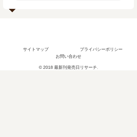
日
し
い
…
は
た
つ
」
い
？
？
は
つ
最
完
完
？
新
結
結
14
刊
し
し
巻
19
た
た
サイトマップ
プライバシーポリシー
の
巻
？
？
お問い合わせ
予
の
続
最
定
発
編
新
© 2018 最新刊発売日リサーチ.
は
売
の
刊
？
日
予
10
は
定
巻
い
は
の
つ
？
発
？
売
20
日
巻
は
の
い
予
つ