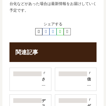
台化などがあった場合は最新情報をお届けしていく
予定です。
シェアする
関連記事
「
「
さ
信
わ
じ
ら
て
な
い
い
た
デ
「
で
仲
ス
ダ