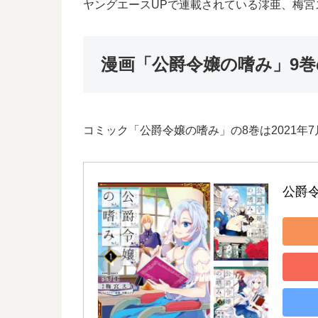
ヤングエースUPで連載されている澪亜、梅
漫画「公爵令嬢の嗜み」9
コミック「公爵令嬢の嗜み」の8巻は2021年
公爵