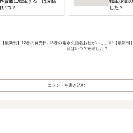
界貴族に転生する」は完結
転生少女の
はいつ？
した？
【最新刊】12巻の発売日､13巻の発
永久指名おねがいします!【最新刊】
日はいつ？完結した？
コメントを書き込む