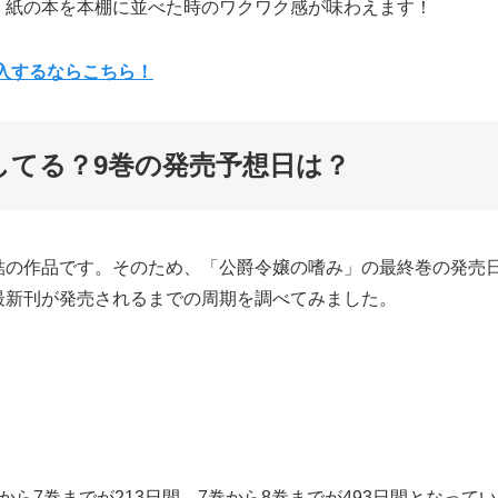
、紙の本を本棚に並べた時のワクワク感が味わえます！
購入するならこちら！
してる？9巻の発売予想日は？
結の作品です。そのため、「公爵令嬢の嗜み」の最終巻の発売
最新刊が発売されるまでの周期を調べてみました。
ら7巻までが213日間、7巻から8巻までが493日間となって