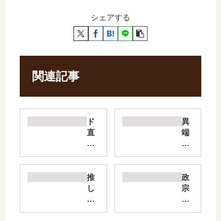
シェアする
関連記事
ド
異
直
端
球
な
彼
る
氏
セ
×
イ
推
政
彼
レ
し
宗
女
ム
の
く
【
【
ア
ん
最
最
イ
の