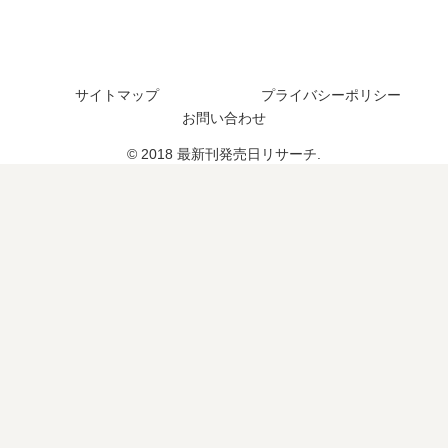
結
発
結
し
売
し
た
日
た
？
予
？
サイトマップ
プライバシーポリシー
想
続
お問い合わせ
ま
編
と
の
© 2018 最新刊発売日リサーチ.
め
予
定
は
？