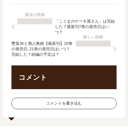
新
新
ド
リ
刊
刊
ル
ベ
】
】
が
ン
「こぐまのケーキ屋さん」は完結
8
8
隣
ジ
した？最新刊7巻の発売日はい
巻
巻
の
【
つ？
の
の
部
最
発
発
墜落JKと廃人教師【最新刊】20巻
屋
新
の発売日､21巻の発売日はいつ？
売
売
に
刊
完結した？続編の予定は？
日
日､
引
】
予
9
っ
14
想
巻
越
巻
、
の
…
の
コメント
続
発
【
発
編
売
最
売
の
日
新
日
予
は
刊
は
コメントを書き込む
定
い
】
い
は
つ
7
つ
？
？
巻
？
完
の
完