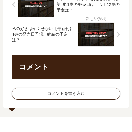
ブ
刊
ズ
最
新刊11巻の発売日はいつ？12巻の
【
】
【
新
予定は？
最
18
最
刊
新
巻
新
76
刊
の
私の好きはかくせない【最新刊】
刊
巻
】
発
4巻の発売日予想、続編の予定
】
の
は？
9
売
4
発
巻
日､
巻
売
の
19
の
日
発
巻
発
は
コメント
売
の
売
い
日
発
日
つ
は
売
は
？
い
日
い
77
つ
は
コメントを書き込む
つ
巻
？
い
？
の
完
つ
完
予
結
？
結
定
し
完
し
は
た
結
た
？
？
し