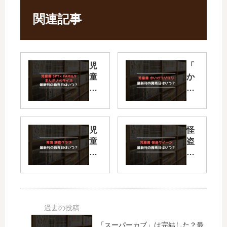
関連記事
児
「
童
か
書
い
SP
け
Y×
つ
FA
ゾ
児
怪
MI
ロ
童
盗
LY
リ
書
ク
ま
」
青
イ
ん
は
鬼
ー
が
完
調
ン
ノ
結
査
【
ベ
し
ク
最
ラ
た
ラ
新
イ
？
「スーパーカブ」は完結した？最