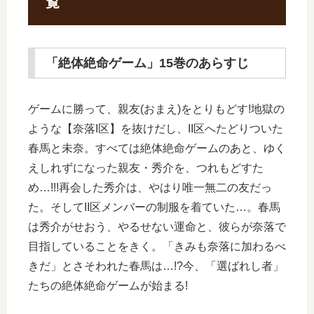
覧
「絶体絶命ゲーム」15巻のあらすじ
ゲームに勝って、親友(おまえ)をとりもどす!地獄の
ような【奈落I区】を抜けだし、II区へたどりついた
春馬と未奈。すべては絶体絶命ゲームのあと、ゆく
えしれずになった親友・秀介を、つれもどすた
め…!!!再会した秀介は、やはり唯一無二の友だっ
た。そしてII区メンバーの制服を着ていた…。春馬
は秀介がせおう、やるせない運命と、彼らが奈落で
目指していることをきく。「きみも奈落に加わるべ
きだ」とさそわれた春馬は…!?今、「選ばれし者」
たちの絶体絶命ゲームが始まる!