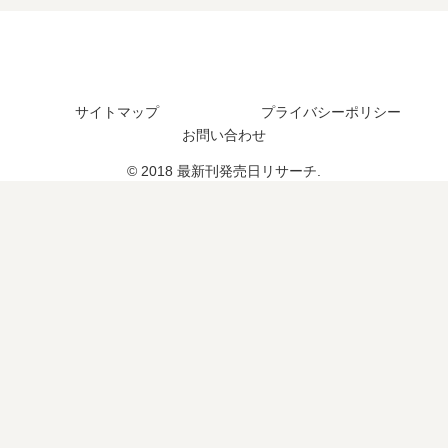
た
？
発
完
？
完
売
結
結
日
し
し
は
た
た
い
？
サイトマップ
プライバシーポリシー
？
つ
お問い合わせ
？
© 2018 最新刊発売日リサーチ.