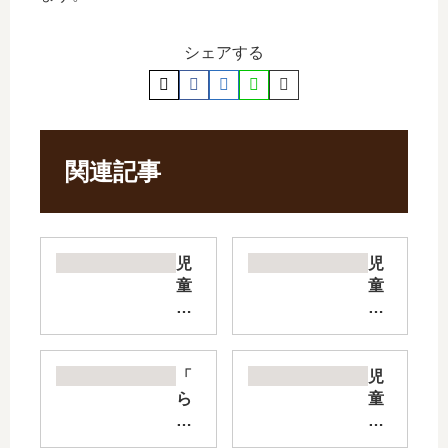
シェアする
関連記事
児
児
童
童
書
書
ど
絶
っ
望
ち
鬼
「
児
が
ご
ら
童
強
っ
く
書
い!
こ
だ
電