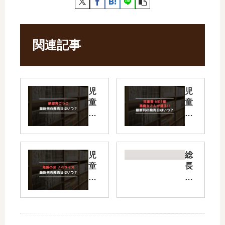
関連記事
児
児
童
童
書
書
絶
6
望
年
鬼
1
児
総
ご
組
童
長
っ
黒
書
さ
こ
魔
鬼
ま
【
女
滅
、
最
さ
の
溺
新
ん
刃
愛
刊
が