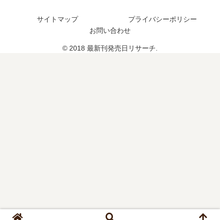
完
日､
た
し
結
14
？
た
サイトマップ
プライバシーポリシー
し
巻
？
お問い合わせ
た
の
？
発
© 2018 最新刊発売日リサーチ.
売
日
は
い
つ
？
完
結
し
た
？