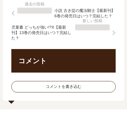
ノ
中
】
通
ベ
に
小説 古き掟の魔法騎士【最新刊】
23
る!
6巻の発売日はいつ？完結した？
ラ
つ
巻
!
イ
き
の
【
児童書 どっちが強い!?X【最新
ズ
。
発
最
刊】13巻の発売日はいつ？完結し
【
（
売
新
た？
最
児
日､
刊
新
童
24
】
刊
書
巻
21
コメント
】
）
の
巻
10
【
発
の
巻
最
売
発
の
新
日
売
発
刊
コメントを書き込む
は
日
売
】
い
は
日
13
つ
い
は
巻
？
つ
い
の
完
？
つ
発
結
完
？
売
し
結