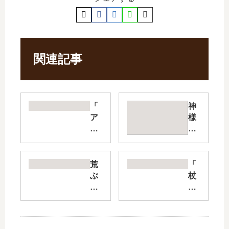
関連記事
「
神
ア
様
ル
は
ス
ラ
ラ
ケ
ー
ッ
荒
「
ン
ト
ぶ
杖
戦
を
る
と
記
振
季
剣
」
ら
節
の
は
な
の
ウ