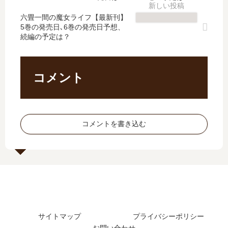
の
い
万
こ
発
つ
六畳一間の魔女ライフ【最新刊】
歳
こ
5巻の発売日､6巻の発売日予想、
売
？
」
ろ
続編の予定は？
日
完
～
診
は
結
月
療
い
し
額
所
つ
た
2
ー
コメント
？
？
万
」
続
千
は
編
円
完
の
の
結
コメントを書き込む
予
…
し
定
【
た
は
最
？
？
新
最
刊
新
】
刊
8
21
巻
巻
サイトマップ
プライバシーポリシー
の
の
お問い合わせ