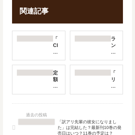
関連記事
「
ラ
CI
ン
TY
ド
」
【
は
最
完
新
定
「
結
刊
額
リ
し
】
制
エ
た
12
夫
ゾ
？
巻
の
ン
最
の
「
ー
新
発
こ
こ
刊
売
づ
ど
「訳アリ先輩の彼女になりまし
14
日
か
も
た」は完結した？最新刊10巻の発
巻
は
い
の
売日はいつ？11巻の予定は？