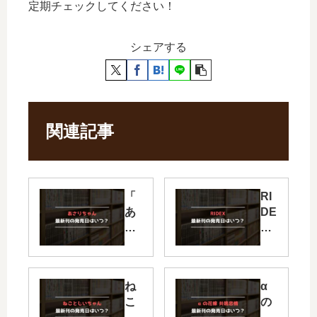
定期チェックしてください！
シェアする
関連記事
「
RI
あ
DE
さ
X
り
【
ち
最
ゃ
新
ね
α
ん
刊
こ
の
」
】