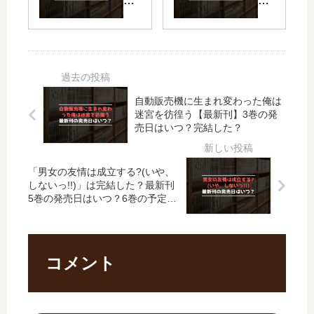
と
花
は
22
じ
嫁
完
巻
い
共
結
の
ち
鳴
し
発
ゃ
恋
た
売
ん
情
？
日
【
の
最
は
自動販売機に生まれ変わった俺は
最
続
新
い
迷宮を彷徨う【最新刊】3巻の発
新
編
刊
つ
売日はいつ？完結した？
刊
は
10
？
】
い
3
完
11
つ
「男女の友情は成立する?(いや、
巻
結
巻
？
しないっ!!)」は完結した？最新刊
の
し
5巻の発売日はいつ？6巻の予定
の
何
発
た
は？
発
巻
売
？
売
ま
日
日､
で
は
コメント
12
発
い
巻
売
つ
の
さ
？
発
れ