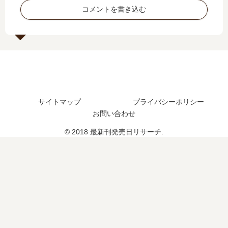
売
た
コメントを書き込む
日
？
は
い
つ
？
完
結
し
サイトマップ
プライバシーポリシー
た
お問い合わせ
？
© 2018 最新刊発売日リサーチ.