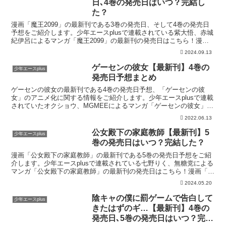
日､4巻の発売日はいつ？完結し
た？
漫画「魔王2099」の最新刊である3巻の発売日、そして4巻の発売日
予想をご紹介します。少年エースplusで連載されている紫大悟、赤城
紀伊呂によるマンガ「魔王2099」の最新刊の発売日はこちら！漫画
「魔王2099」3巻の発売日はいつ？コミック...
2024.09.13
ゲーセンの彼女【最新刊】4巻の
少年エースplus
発売日予想まとめ
ゲーセンの彼女の最新刊である4巻の発売日予想、「ゲーセンの彼
女」のアニメ化に関する情報をご紹介します。少年エースplusで連載
されていたオクショウ、MGMEEによるマンガ「ゲーセンの彼女」の
最新刊の発売日はこちら！漫画「ゲーセンの彼女」4巻...
2022.06.13
公女殿下の家庭教師【最新刊】5
少年エースplus
巻の発売日はいつ？完結した？
漫画「公女殿下の家庭教師」の最新刊である5巻の発売日予想をご紹
介します。少年エースplusで連載されている七野りく、無糖党による
マンガ「公女殿下の家庭教師」の最新刊の発売日はこちら！漫画「公
女殿下の家庭教師」5巻の発売日はいつ？コミック「公...
2024.05.20
陰キャの僕に罰ゲームで告白して
少年エースplus
きたはずのギ…【最新刊】4巻の
発売日､5巻の発売日はいつ？完結