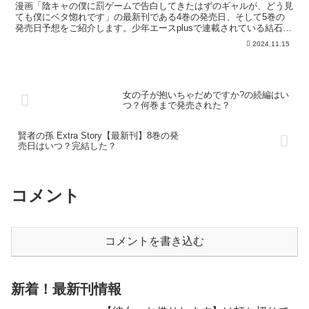
した？
漫画「陰キャの僕に罰ゲームで告白してきたはずのギャルが、どう見
ても僕にベタ惚れです」の最新刊である4巻の発売日、そして5巻の
発売日予想をご紹介します。少年エースplusで連載されている結石、
神奈なごみによるマンガ「陰キャの僕に罰ゲームで告白...
2024.11.15
女の子が抱いちゃだめですか?の続編はい
つ？何巻まで発売された？
賢者の孫 Extra Story【最新刊】8巻の発
売日はいつ？完結した？
コメント
コメントを書き込む
新着！最新刊情報