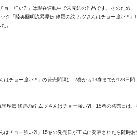
はチョー強い?!」は現在連載中で未完結の作品です。そのため、
ック「陸奥圓明流異界伝 修羅の紋 ムツさんはチョー強い?!」
した。
はチョー強い?!」の発売間隔は12巻から13巻までが123日間
伝 修羅の紋 ムツさんはチョー強い?!」15巻の発売日は、早け
んはチョー強い?!」15巻の発売日が正式に発表されたら随時