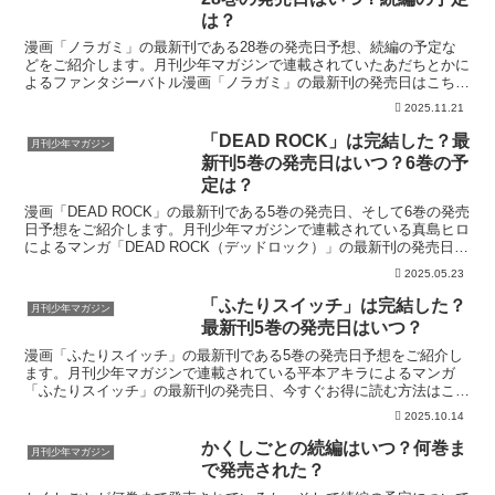
は？
漫画「ノラガミ」の最新刊である28巻の発売日予想、続編の予定な
どをご紹介します。月刊少年マガジンで連載されていたあだちとかに
よるファンタジーバトル漫画「ノラガミ」の最新刊の発売日はこち
ら！漫画「ノラガミ」28巻の発売日はいつ？コミック「ノラ...
2025.11.21
「DEAD ROCK」は完結した？最
月刊少年マガジン
新刊5巻の発売日はいつ？6巻の予
定は？
漫画「DEAD ROCK」の最新刊である5巻の発売日、そして6巻の発売
日予想をご紹介します。月刊少年マガジンで連載されている真島ヒロ
によるマンガ「DEAD ROCK（デッドロック）」の最新刊の発売日は
こちら！漫画「DEAD ROCK」5巻の...
2025.05.23
「ふたりスイッチ」は完結した？
月刊少年マガジン
最新刊5巻の発売日はいつ？
漫画「ふたりスイッチ」の最新刊である5巻の発売日予想をご紹介し
ます。月刊少年マガジンで連載されている平本アキラによるマンガ
「ふたりスイッチ」の最新刊の発売日、今すぐお得に読む方法はこち
ら！「ふたりスイッチ」を今すぐ読む！無料登録で70%OF...
2025.10.14
かくしごとの続編はいつ？何巻ま
月刊少年マガジン
で発売された？