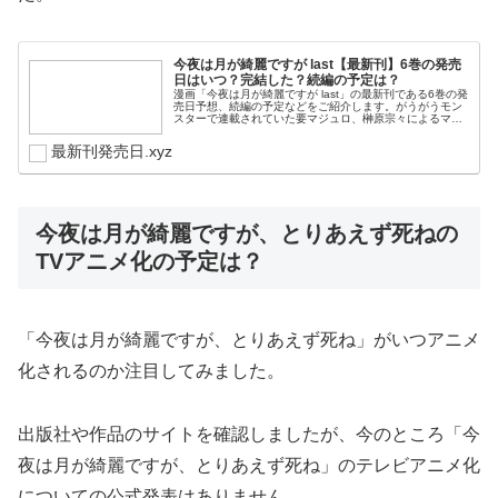
今夜は月が綺麗ですが last【最新刊】6巻の発売
日はいつ？完結した？続編の予定は？
漫画「今夜は月が綺麗ですが last」の最新刊である6巻の発
売日予想、続編の予定などをご紹介します。がうがうモン
スターで連載されていた要マジュロ、榊原宗々によるマン
ガ「今夜は月が綺麗ですが last」の最新刊の発売日はこち
ら！漫画「今夜は月...
最新刊発売日.xyz
今夜は月が綺麗ですが、とりあえず死ねの
TVアニメ化の予定は？
「今夜は月が綺麗ですが、とりあえず死ね」がいつアニメ
化されるのか注目してみました。
出版社や作品のサイトを確認しましたが、今のところ「今
夜は月が綺麗ですが、とりあえず死ね」のテレビアニメ化
についての公式発表はありません。