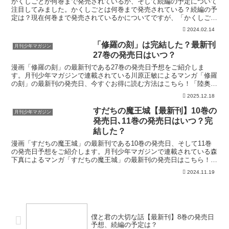
かくしごとが何巻まで発売されているか、そして続編の予定について
注目してみました。かくしごとは何巻まで発売されている？続編の予
定は？現在何巻まで発売されているかについてですが、「かくしご
と」の最終巻は12巻となっています。「かくしごと」の続編...
2024.02.14
「修羅の刻」は完結した？最新刊
月刊少年マガジン
27巻の発売日はいつ？
漫画「修羅の刻」の最新刊である27巻の発売日予想をご紹介しま
す。月刊少年マガジンで連載されている川原正敏によるマンガ「修羅
の刻」の最新刊の発売日、今すぐお得に読む方法はこちら！「陸奥圓
明流外伝 修羅の刻」を今すぐ読む！無料登録で70%OFF...
2025.12.18
すだちの魔王城【最新刊】10巻の
月刊少年マガジン
発売日､11巻の発売日はいつ？完
結した？
漫画「すだちの魔王城」の最新刊である10巻の発売日、そして11巻
の発売日予想をご紹介します。月刊少年マガジンで連載されている森
下真によるマンガ「すだちの魔王城」の最新刊の発売日はこちら！漫
画「すだちの魔王城」10巻の発売日はいつ？コミック「...
2024.11.19
僕と君の大切な話【最新刊】8巻の発売日
予想、続編の予定は？