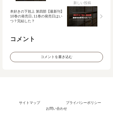
予
発
、
？
想
売
気
最
本好きの下剋上 第四部【最新刊】
、
日､
ま
新
10巻の発売日､11巻の発売日はい
続
13
つ？完結した？
ぐ
刊
編
巻
れ
71
の
の
皇
巻
予
発
コメント
帝
の
定
売
に
発
は
日
見
売
？
は
初
日
い
コメントを書き込む
…
は
つ
」
い
？
は
つ
完
完
？
結
結
し
し
た
た
？
？
サイトマップ
プライバシーポリシー
最
お問い合わせ
新