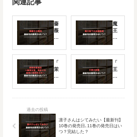
関連記事
薔
魔
薇
王
王
陛
の
下
葬
の
列
お
「
「
【
掃
茉
王
最
除
莉
家
新
係
花
の
刊
【
官
紋
】
最
吏
章
18
新
伝
」
巻
刊
～
は
の
】
後
完
発
12
凛子さんはシてみたい【最新刊】
宮
結
売
巻
10巻の発売日､11巻の発売日はい
女
し
日
の
つ？完結した？
官
た